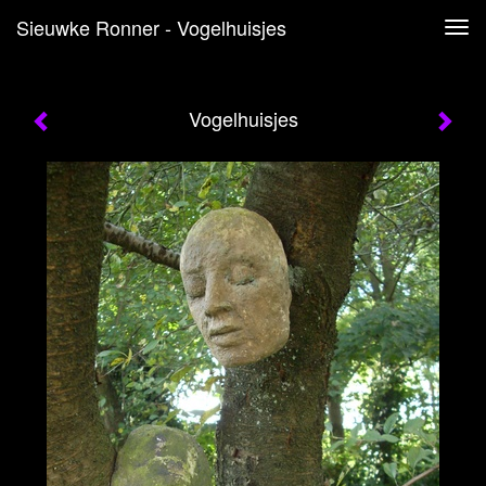
Sieuwke Ronner - Vogelhuisjes
Tog
navi
Vogelhuisjes