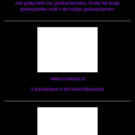
ook graag werk van gastkunstenaars. Onder het kopje
gastexposities vindt u de huidige gastexposanten.
www.noorderart.nl
5 kunstenaars in het Noord Nederland