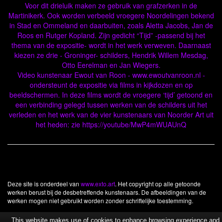
Voor dit drieluik maken ze gebruik van grafzerken in de
Martinikerk. Ook worden verbeeld vroegere Noordelingen bekend
in Stad en Ommeland en daarbuiten, zoals Aletta Jacobs, Jan de
Roos en Rutger Kopland. Zijn gedicht “Tijd” -passend bij het
thema van de expositie- wordt in het werk verweven. Daarnaast
kiezen ze drie - Groninger- schilders, Hendrik Willem Mesdag,
Otto Eerelman en Jan Wiegers.
Video kunstenaar Ewout van Roon - www.ewoutvanroon.nl -
ondersteunt de expositie via films in kijkdozen en op
beeldschermen. In deze films wordt de vroegere ‘tijd’ getoond en
een verbinding gelegd tussen werken van de schilders uit het
verleden en het werk van de vier kunstenaars van Noorder Art uit
het heden: zie https://youtube/MwP4mWUAUnQ
Deze site is onderdeel van
www.exto.art
. Het copyright op alle getoonde
werken berust bij de desbetreffende kunstenaars. De afbeeldingen van de
werken mogen niet gebruikt worden zonder schriftelijke toestemming.
This website makes use of cookies to enhance browsing experience and