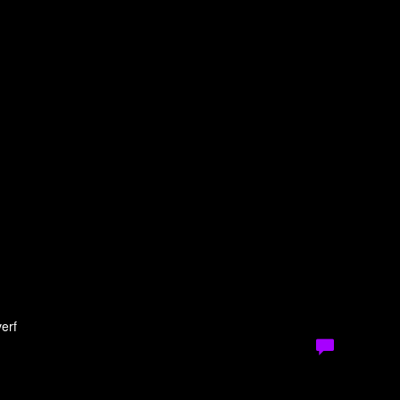
g
erf