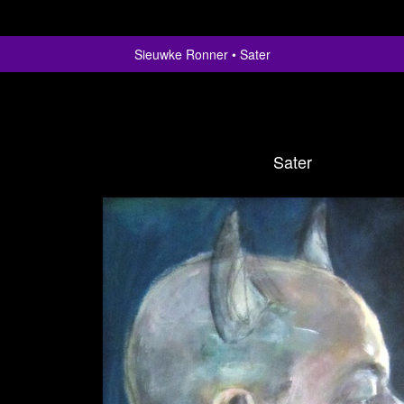
Sieuwke Ronner
Sater
Sater